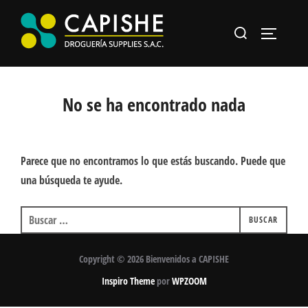
Saltar
Buscar:
al
ALTERNA
contenido
No se ha encontrado nada
Parece que no encontramos lo que estás buscando. Puede que
una búsqueda te ayude.
Buscar:
BUSCAR
Copyright © 2026 Bienvenidos a CAPISHE
Inspiro Theme
por
WPZOOM